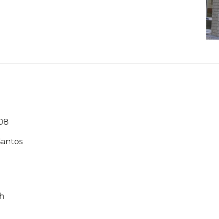
08
Santos
9h