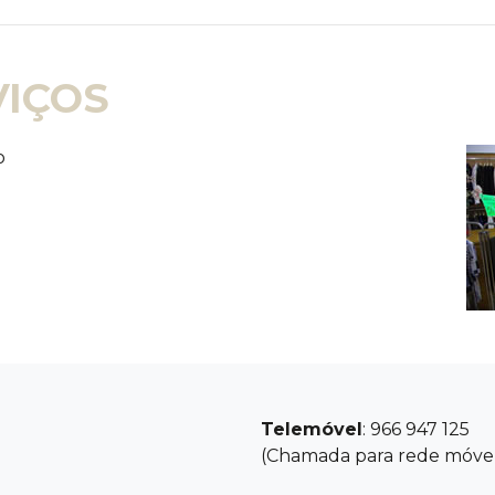
IÇOS
o
Telemóvel
: 966 947 125
(Chamada para rede móvel