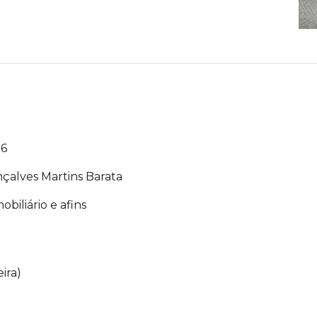
76
çalves Martins Barata
biliário e afins
ira)