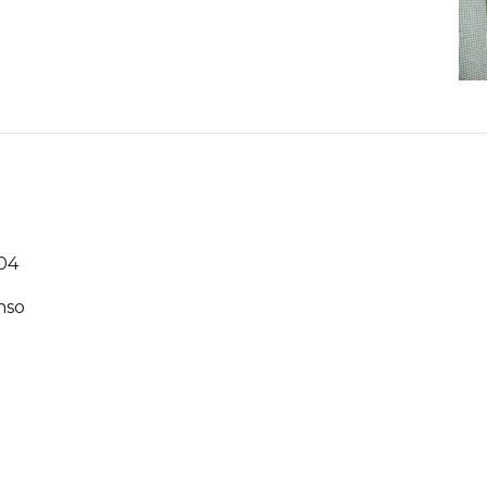
04
nso