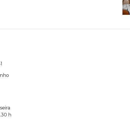
1
inho
seira
.30 h