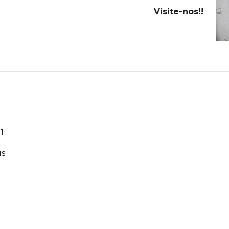
Visite-nos!!
1
us