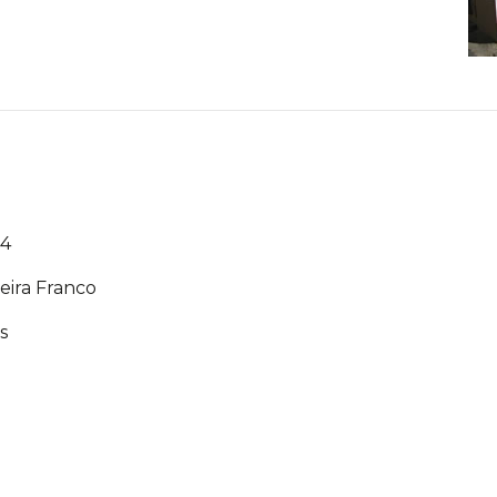
74
eira Franco
s