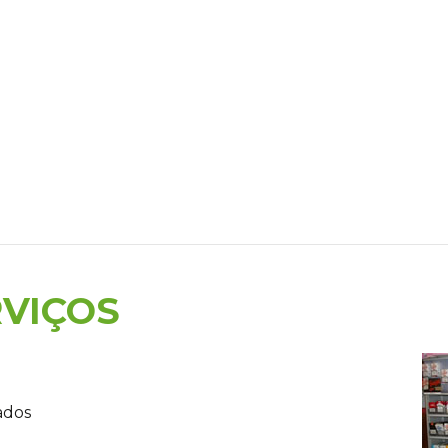
RVIÇOS
ados