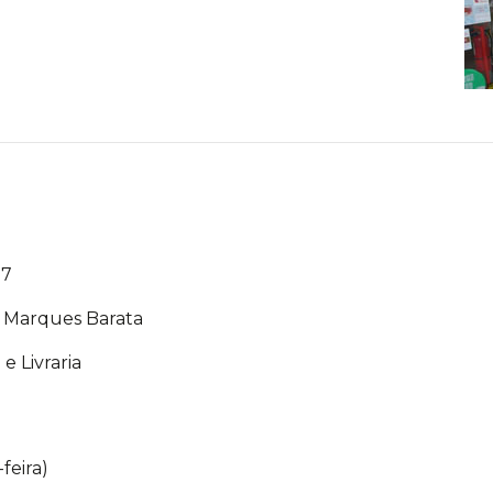
97
a Marques Barata
e Livraria
feira)